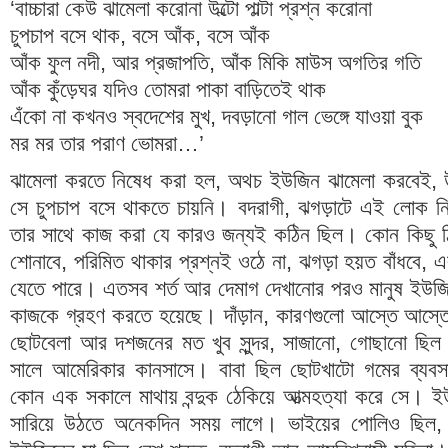
‘বাচ্চারা কেউ ঝামেলা করোনা উল্টো পাল্টা প্রশ্ন করোনা
চুপচাপ বসে থাক, বসে আঁক, বসে আঁক
আঁক ফুল নদী, আর প্রজাপতি, আঁক মিকি মাউস অগতির গতি
আঁক কুঁড়েঘর যদিও তোমরা পাকা বাড়িতেই থাক
এঁকো না কখনও স্বদেশের মুখ, দবড়ানো গাল ভেঙ্গে যাওয়া বুক
মর মর তার পরাণ ভোমরা…’
ঝামেলা করতে নিষেধ করা হল, অথচ ইউজিন ঝামেলা করবেই, উল্ট
সে চুপচাপ বসে থাকতে চায়নি। বদরাগী, ঝগড়াটে এই লোক ন
তার সাথে কাজ করা যে কারও জন্যই কঠিন ছিল। কোন কিছু 
শোনাবে, পরিমিত থাকার প্রশ্নই ওঠে না, ঝগড়া হয়ত বাঁধবে, এ
যেতে পারে। এতসব শর্ত আর দেমাগ দেখানোর পরও মানুষ ইউজিন
কাজকে গ্রহণ করতে হয়েছে। দাঁড়ান, কারণগুলো আস্তে আস্তে 
ছোটবেলা আর দশজনের মত খুব সুন্দর, সাজানো, গোছানো ছি
সালে আমেরিকার কানসাসে। বাবা ছিল ছোটখাটো গমের ব্যবসা
কোন এক সকালে মাথায় বন্দুক ঠেকিয়ে আত্মহত্যা করে সে। ই
সারিয়ে উঠতে অনেকদিন সময় লাগে। ভাইয়ের পোলিও ছিল,