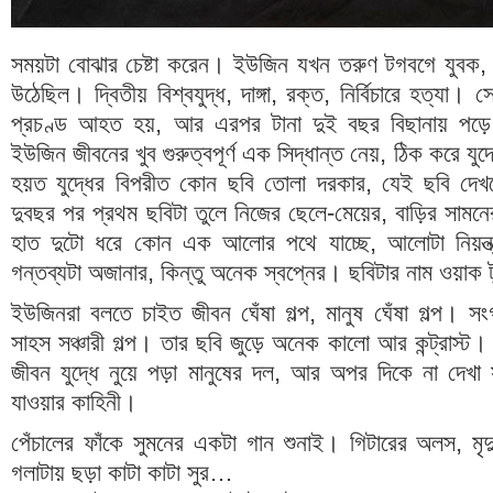
সময়টা বোঝার চেষ্টা করেন। ইউজিন যখন তরুণ টগবগে যুবক,
উঠেছিল। দ্বিতীয় বিশ্বযুদ্ধ, দাঙ্গা, রক্ত, নির্বিচারে হত্যা।
প্রচণ্ড আহত হয়, আর এরপর টানা দুই বছর বিছানায় পড়ে
ইউজিন জীবনের খুব গুরুত্বপূর্ণ এক সিদ্ধান্ত নেয়, ঠিক করে য
হয়ত যুদ্ধের বিপরীত কোন ছবি তোলা দরকার, যেই ছবি দেখল
দুবছর পর প্রথম ছবিটা তুলে নিজের ছেলে-মেয়ের, বাড়ির সামনের
হাত দুটো ধরে কোন এক আলোর পথে যাচ্ছে, আলোটা নিয়ন্ত্র
গন্তব্যটা অজানার, কিন্তু অনেক স্বপ্নের। ছবিটার নাম ওয়াক 
ইউজিনরা বলতে চাইত জীবন ঘেঁষা গল্প, মানুষ ঘেঁষা গল্প। সং
সাহস সঞ্চারী গল্প। তার ছবি জুড়ে অনেক কালো আর কন্ট্রাস্
জীবন যুদ্ধে নুয়ে পড়া মানুষের দল, আর অপর দিকে না দেখা 
যাওয়ার কাহিনী।
পেঁচালের ফাঁকে সুমনের একটা গান শুনাই। গিটারের অলস, মৃদ
গলাটায় ছড়া কাটা কাটা সুর…