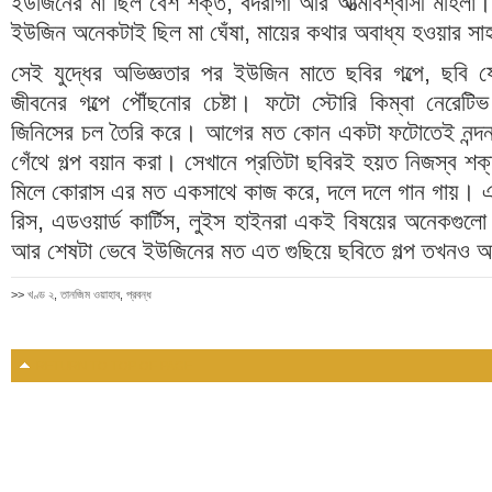
ইউজিনের মা ছিল বেশ শক্ত, বদরাগী আর আত্মবিশ্বাসী মহিলা
ইউজিন অনেকটাই ছিল মা ঘেঁষা, মায়ের কথার অবাধ্য হওয়ার স
সেই যুদ্ধের অভিজ্ঞতার পর ইউজিন মাতে ছবির গল্পে, ছবি 
জীবনের গল্পে পৌঁছনোর চেষ্টা। ফটো স্টোরি কিম্বা নেরেটি
জিনিসের চল তৈরি করে। আগের মত কোন একটা ফটোতেই নন্দন চ
গেঁথে গল্প বয়ান করা। সেখানে প্রতিটা ছবিরই হয়ত নিজস্ব শক্
মিলে কোরাস এর মত একসাথে কাজ করে, দলে দলে গান গায়।
রিস, এডওয়ার্ড কার্টিস, লুইস হাইনরা একই বিষয়ের অনেকগুলো ছ
আর শেষটা ভেবে ইউজিনের মত এত গুছিয়ে ছবিতে গল্প তখনও
>>
খণ্ড ২
,
তানজিম ওয়াহাব
,
প্রবন্ধ
RETURN TO TOP OF PAGE