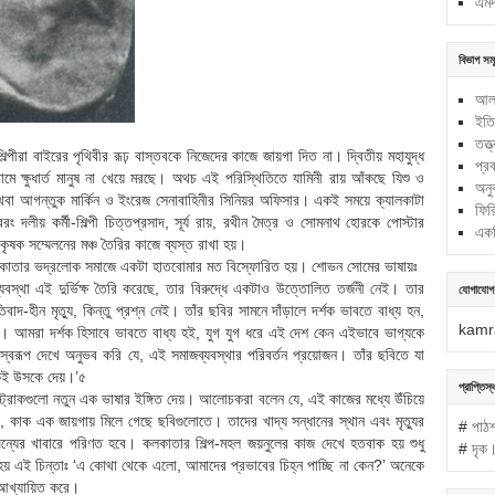
এমদ
বিভাগ সম
আলা
ইতি
তত্ত
ল্পীরা বাইরের পৃথিবীর রূঢ় বাস্তবকে নিজেদের কাজে জায়গা দিত না। দ্বিতীয় মহাযুদ্ধ
প্রব
মে ক্ষুধার্ত মানুষ না খেয়ে মরছে। অথচ এই পরিস্থিতিতে যামিনী রায় আঁকছে যিশু ও
অনু
 অথবা আগন্তুক মার্কিন ও ইংরেজ সেনাবাহিনীর সিনিয়র অফিসার। একই সময়ে ক্যালকাটা
ফির
বরং দলীয় কর্মী-শিল্পী চিত্তপ্রসাদ, সূর্য রায়, রথীন মৈত্র ও সোমনাথ হোরকে পোস্টার
একট
ক সম্মেলনের মঞ্চ তৈরির কাজে ব্যস্ত রাখা হয়।
 ছবি কলকাতার ভদ্রলোক সমাজে একটা হাতবোমার মত বিস্ফোরিত হয়। শোভন সোমের ভাষায়ঃ
যবস্থা এই দুর্ভিক্ষ তৈরি করেছে, তার বিরুদ্ধে একটাও উত্তোলিত তর্জনী নেই। তার
যোগাযোগ
াদ-হীন মৃত্যু, কিন্তু প্রশ্ন নেই। তাঁর ছবির সামনে দাঁড়ালে দর্শক ভাবতে বাধ্য হন,
kamr
নিল। আমরা দর্শক হিসাবে ভাবতে বাধ্য হই, যুগ যুগ ধরে এই দেশ কেন এইভাবে ভাগ্যকে
বরূপ দেখে অনুভব করি যে, এই সমাজব্যবস্থার পরিবর্তন প্রয়োজন। তাঁর ছবিতে যা
কেই উসকে দেয়।’৫
প্রাপ্তিস্
াশ স্ট্রোকগুলো নতুন এক ভাষার ইঙ্গিত দেয়। আলোচকরা বলেন যে, এই কাজের মধ্যে উঁচিয়ে
র, কাক এক জায়গায় মিলে গেছে ছবিগুলোতে। তাদের খাদ্য সন্ধানের স্থান এবং মৃত্যুর
#
পাঠ
যের খাবারে পরিণত হবে। কলকাতার শিল্প-মহল জয়নুলের কাজ দেখে হতবাক হয় শুধু
#
দৃক
ত হয় এই চিন্তাঃ ‘এ কোথা থেকে এলো, আমাদের প্রভাবের চিহ্ন পাচ্ছি না কেন?’ অনেকে
ে আখ্যায়িত করে।