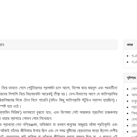
যান
কামরা
খণ্
খণ্
সূচিপত্র:
নিয়ে ভাবতে গেলে পেইন্টারদের প্রসঙ্গটা চলে আসে, বিশেষ করে জয়নুল এবং পরবর্তীতে
সোশ
ের লিগাসি নিয়ে বিড়ম্বনাটা আরেকটু তীক্ষ্ণ হয়। দেশ-বিভাগের আগে যে ফটোগ্রাফির
আদম
িয়ালিজমের দিকে টেনে নিতে পারেনি (যদিও কিছু ফটোগ্রাফি স্টুডিও স্থাপন হয়েছিল)।
ডকুম
্পষ্ট হয়ে ওঠে।
প্র
‘ফ্যামিন সিরিজ’) ভালমতো বুঝতে হবে, এবং বিশেষত সেই সময়কার প্রচলিত চারুকলায়
স্মিথ
ত ধারার ব্যাপারে শোভন সোম লিখেছেন:
বেস
াবে প্রাধান্য পেত নগ্নিœকা, অভিজাত বা ধনবান মানুষের অজুরায় আঁকা প্রতিকৃতি এবং
যৌন
 আঁকাই তাঁদের জীবিকার উপায় ছিল এবং সে সময় মুষ্টিমেয় ক্রেতাদের মধ্যে ছিলেন দেশীয়
জোড
ং এই ক্রেতাদের রুচি-মাফিক না আঁকলে জীবিকার সুরাহা সম্ভব ছিল না, এ কারণে এই