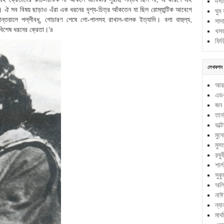
দশট
ছিল। ঐ সব বিষয় ছাড়াও এঁরা এক ধরনের দৃশ্য-চিত্র আঁকতেন যা ছিল রোম্যান্টিক আবেগে
ঘুম
 বনান্তরালে পল্লীবধূ, গোচারণ শেষে গো-পালসহ রাখাল-বালক ইত্যাদি। বলা বাহুল্য,
সাদ
 বিশেষ ধরনের ক্রেতা।’৪
খসড
ফির
লেখকগন
আর
এডওয
জন 
তান
ভাল্
মুন
মুস
রঘুব
শার্
সুকু
অলি
নাঈ
ন্যা
মার্