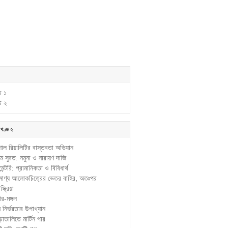
ড ১
ড ২
 খণ্ড ২
াল রিয়ালিটির বাস্তবতা অভিযান
 সুরত: নমুনা ও নারায়ণ দাজি
েন্টরি: প্রামানিকতা ও বিবিধার্থ
ামাণ্য আলোকচিত্রের ভেতর বাহির, অতঃপর
স্ক্রিয়া
ার-মঙ্গল
 নির্ভরতার উপাখ্যান
়াতালিতে মার্টিন পার