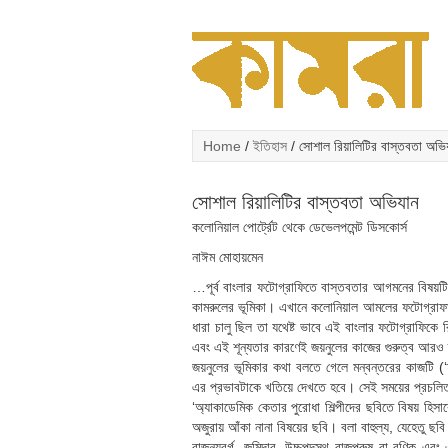
Home
/
ইতিহাস
/ সোশাল রিয়ালিটির বাস্তবতা অভি
সোশাল রিয়ালিটির বাস্তবতা অভিযান
কলোনিয়াল পোর্ট্রেট থেকে ডেভেলপমেন্ট ডিসকোর্স
নাঈম মোহায়মেন
…পূর্ব বাংলার ফটোগ্রাফিতে বাস্তবতার আগমনের বিষয়টি 
কামরুলের ভূমিকা। এখানে কলোনিয়াল আমলের ফটোগ্রাফারদ
ধারা চালু ছিল তা যথেষ্ট ভাবে এই বাংলার ফটোগ্রাফিকে র
এবং এই শূন্যতার কারণেই জয়নুলের কাজের গুরুত্ব আরও স
জয়নুলের ভূমিকার কথা বলতে গেলে মন্বন্তরের কাজটি (
এর প্রভাবটাকে খতিয়ে দেখতে হবে। সেই সময়ের প্রচলি
‘অ্যাকাডেমিক কেতার পুরোধা শিল্পীদের ছবিতে বিষয় হিস
অজুরায় আঁকা নানা বিষয়ের ছবি। বলা বাহুল্য, যেহেতু ছবি
রাজন্যবর্গ, জমিদার, উচ্চপদস্থ রাজপুরুষ বা বণিক এব