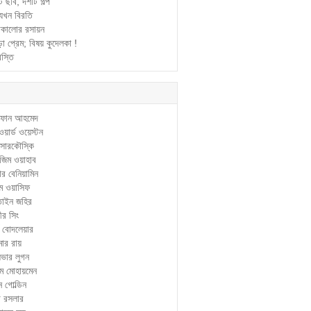
ি ছবি, দশটি গল্প
 যখন বিরতি
াকালোর রসায়ন
়া প্রেম; বিষয় কুদেলকা !
িস্তি
ফান আহমেদ
়ার্ড ওয়েস্টন
সারকৌস্কি
জিম ওয়াহাব
টার বেনিয়ামিন
েম ওয়াসিফ
তাইন জহির
ীর সিং
ল বোদলেয়ার
মার রায়
ভার লুগন
ম মোহায়মেন
ন গোল্ডিন
থা রসলার