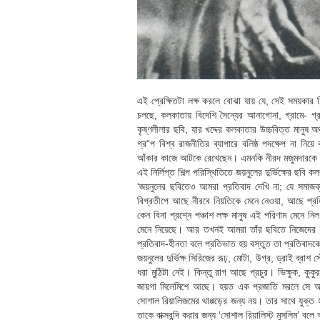
এই প্রেক্ষিতটা লক্ষ করলে বোঝা যায় যে, সেই সময়কার শি
চলছে, কলকাতায় বিদেশি সৈন্যের আনাগোনা, গ্রামে- গ্রা
কৃষ্ণলীলার ছবি, যার খদ্দের কলকাতার উচ্চবিত্ত মানুষ
গ্র“প বিশ্ব রাজনীতির ব্যাপারে বলিষ্ঠ পদক্ষেপ না নিয়ে 
আঁকার কাজে আটকে রেখেছেন। এমনকি নীরদ মজুমদারকে কৃষ
এই নির্লিপ্ত শিল্প পরিস্থিতিতে জয়নুলের দুর্ভিক্ষের
‘জয়নুলের ছবিতেও আমরা প্রতিবাদ দেখি না; যে সমাজব্
বিপ্রতীপে আছে নীরবে নিয়তিকে মেনে নেওয়া, আছে প্রতিব
কেন বিনা প্রশ্নে পঞ্চাশ লক্ষ মানুষ এই পরিণাম মেনে 
মেনে নিয়েছে। আর তখনই আমরা তাঁর ছবিতে নিজেদের স্
প্রতিবাদ-হীনতা বলে প্রতিভাত হয় বস্তুত তা প্রতিবাদ
জয়নুলের দুর্ভিক্ষ সিরিজের রূঢ়, মোটা, উগ্র, ড্রাই ব্র
ধরা মুঠিটা নেই। কিন্তু রাগ আছে প্রচুর। ভিক্ষুক, কুকু
জায়গা মিলেমিশে আছে। হয়ত এক প্রজাতি মরলে সে অন্
সোশাল রিয়ালিজমের থাপ্পড়ের জন্য নয়। তার সাথে যুক্
তাকে বাক্সবন্দি করার জন্য ‘সোশাল রিয়ালিস্ট মুসলিম’ বল