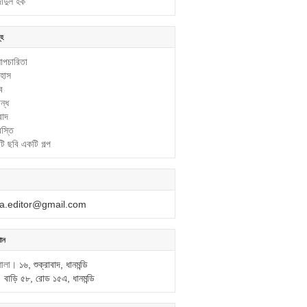
াদুল হক
ূহ
পচারিতা
হাস
্ব
ন্ধ
বাদ
িস্তি
ি ছবি একটি গল্প
a.editor@gmail.com
থান
শালা।
১৬, শুক্রাবাদ, ধানমন্ডি
।
বাড়ি ৫৮, রোড ১৫এ, ধানমন্ডি