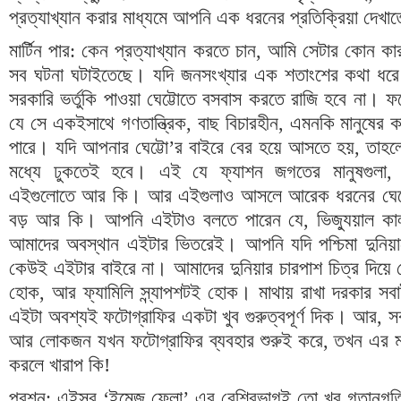
প্রত্যাখ্যান করার মাধ্যমে আপনি এক ধরনের প্রতিক্রিয়া দেখাত
মার্টিন পার
:
কেন প্রত্যাখ্যান করতে চান
,
আমি সেটার কোন কারণ
সব ঘটনা ঘটাইতেছে। যদি জনসংখ্যার এক শতাংশের কথা ধরে 
সরকারি ভর্তুকি পাওয়া ঘেট্টোতে বসবাস করতে রাজি হবে না। 
যে সে একইসাথে গণতান্ত্রিক
,
বাছ বিচারহীন
,
এমনকি মানুষের 
পারে। যদি আপনার ঘেট্টো’র বাইরে বের হয়ে আসতে হয়
,
তাহল
মধ্যে ঢুকতেই হবে। এই যে ফ্যাশন জগতের মানুষগুলা
এইগুলোতে আর কি। আর এইগুলাও আসলে আরেক ধরনের ঘেট্
বড় আর কি। আপনি এইটাও বলতে পারেন যে
,
ভিজ্যুয়াল ক
আমাদের অবস্থান এইটার ভিতরেই। আপনি যদি পশ্চিমা দুনিয়
কেউই এইটার বাইরে না। আমাদের দুনিয়ার চারপাশ চিত্র দিয়ে 
হোক
,
আর ফ্যামিলি স্ন্যাপশটই হোক। মাথায় রাখা দরকার সব
এইটা অবশ্যই ফটোগ্রাফির একটা খুব গুরুত্বপূর্ণ দিক। আর
,
স
আর লোকজন যখন ফটোগ্রাফির ব্যবহার শুরুই করে
,
তখন এর মা
করলে খারাপ কি
!
প্রশ্ন
:
এইসব ‘ইমেজ ফ্লো’ এর বেশিরভাগই তো খুব গতানুগত