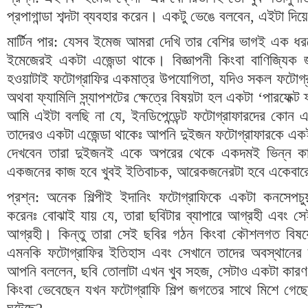
প্রপাগান্ডা শব্দটা ব্যবহার করেন। একটু ভেঙে বলবেন
,
এইটা দিয
মার্টিন পার
:
যেসব ইমেজ আমরা দেখি তার বেশির ভাগই এক ধরনের
ইমেজেরই একটা এজেন্ডা থাকে। বিজ্ঞাপনী কিংবা বাণিজ্যিক জ
হওয়াটাই ফটোগ্রাফির একমাত্র উপযোগিতা
,
যদিও সকল ফটোগ্র
অথবা ফ্যামিলি স্ন্যাপশটের ক্ষেত্রে বিষয়টা হল একটা ‘পারফেক্ট
আমি এইটা বলছি না যে
,
ইনডিপেন্ডেন্ট ফটোগ্রাফারদের কোন এ
তাদেরও একটা এজেন্ডা থাকেঃ আপনি দুইজন ফটোগ্রাফারকে একই
দেখবেন তারা দুইজনই একে অপরের থেকে একদমই ভিন্ন কা
একজনের কাজ হবে খুবই ইতিবাচক
,
আরেকজনেরটা হবে একেবার
প্রশ্ন
:
অনেক শিল্পীই ইদানিং ফটোগ্রাফিকে একটা কনসেপচুয়
করেনঃ বোঝাই যায় যে
,
তারা ছবিটার ব্যাপারে আগ্রহী এবং সেই
আগ্রহী। কিন্তু তারা সেই ছবির গঠন কিংবা কৌশলগত বিষয়ে 
এমনকি ফটোগ্রাফির ইতিহাস এবং সেখানে তাদের অবস্থানের
আপনি বললেন
,
ছবি তোলাটা এখন খুব সহজ
,
সেটাও একটা কারণ
কিংবা ভেবেছেন যখন ফটোগ্রাফি শিল্প জগতের সাথে মিশে গেছে