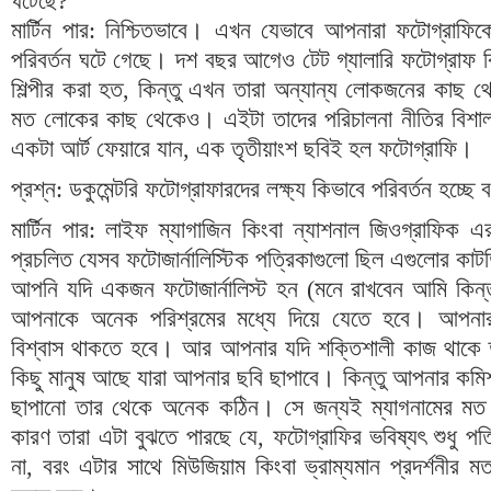
ঘটেছে
?
মার্টিন পার
:
নিশ্চিতভাবে। এখন যেভাবে আপনারা ফটোগ্রাফিক
পরিবর্তন ঘটে গেছে। দশ বছর আগেও টেট গ্যালারি ফটোগ্রাফ 
শিল্পীর করা হত
,
কিন্তু এখন তারা অন্যান্য লোকজনের কাছ 
মত লোকের কাছ থেকেও। এইটা তাদের পরিচালনা নীতির বিশা
একটা আর্ট ফেয়ারে যান
,
এক তৃতীয়াংশ ছবিই হল ফটোগ্রাফি।
প্রশ্ন
:
ডকুমেন্টরি ফটোগ্রাফারদের লক্ষ্য কিভাবে পরিবর্তন হচ্ছ
মার্টিন পার
:
লাইফ ম্যাগাজিন কিংবা ন্যাশনাল জিওগ্রাফিক এর
প্রচলিত যেসব ফটোজার্নালিস্টিক পত্রিকাগুলো ছিল এগুলোর কা
আপনি যদি একজন ফটোজার্নালিস্ট হন
(
মনে রাখবেন আমি কিন্ত
আপনাকে অনেক পরিশ্রমের মধ্যে দিয়ে যেতে হবে। আপনার
বিশ্বাস থাকতে হবে। আর আপনার যদি শক্তিশালী কাজ থাকে ত
কিছু মানুষ আছে যারা আপনার ছবি ছাপাবে। কিন্তু আপনার কমি
ছাপানো তার থেকে অনেক কঠিন। সে জন্যই ম্যাগনামের মত 
কারণ তারা এটা বুঝতে পারছে যে
,
ফটোগ্রাফির ভবিষ্যৎ শুধু পত
না
,
বরং এটার সাথে মিউজিয়াম কিংবা ভ্রাম্যমান প্রদর্শনীর ম